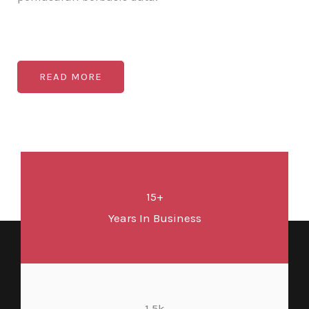
READ MORE
15+
Years In Business
1.5k