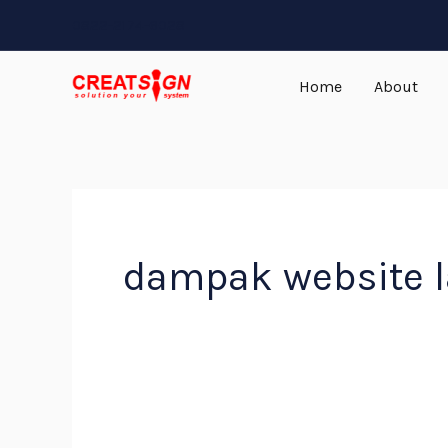
Skip
0822-2174-6028
to
content
Home
About
dampak website 