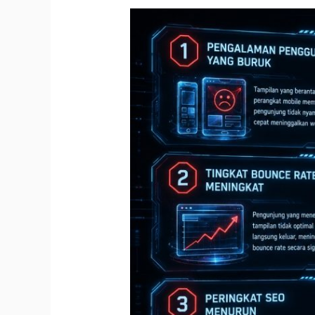
6
Bahaya
Website
Tidak
Responsive
bagi
Bisnis