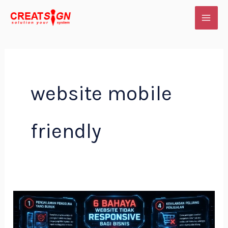
Skip
to
content
website mobile
friendly
6
Bahaya