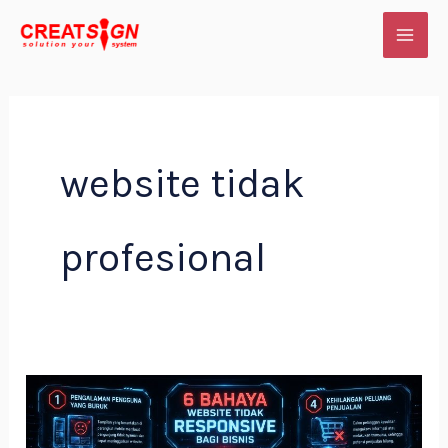
Skip
to
content
website tidak
profesional
6
Bahaya